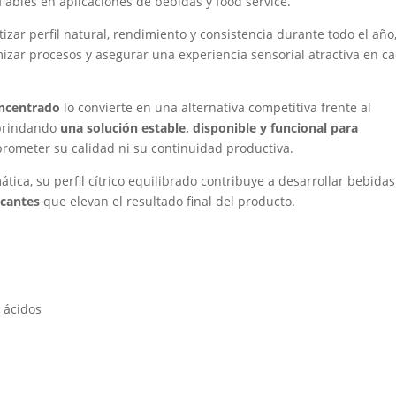
fiables en aplicaciones de bebidas y food service.
zar perfil natural, rendimiento y consistencia durante todo el año
izar procesos y asegurar una experiencia sensorial atractiva en c
oncentrado
lo convierte en una alternativa competitiva frente al
 brindando
una solución estable, disponible y funcional para
meter su calidad ni su continuidad productiva.
ica, su perfil cítrico equilibrado contribuye a desarrollar bebida
scantes
que elevan el resultado final del producto.
 ácidos