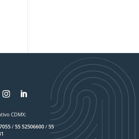
tivo CDMX:
7055
/
55 52506600
/
55
81