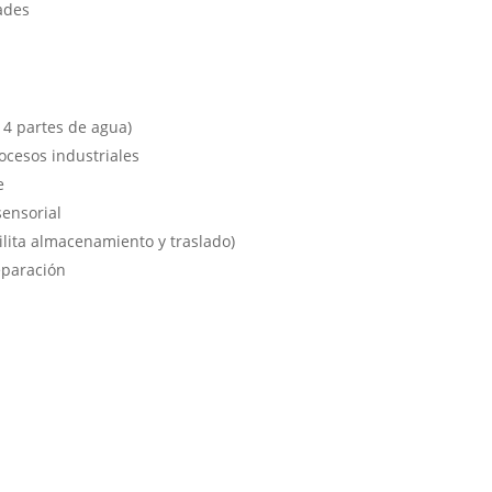
ades
 4 partes de agua)
rocesos industriales
e
sensorial
cilita almacenamiento y traslado)
eparación