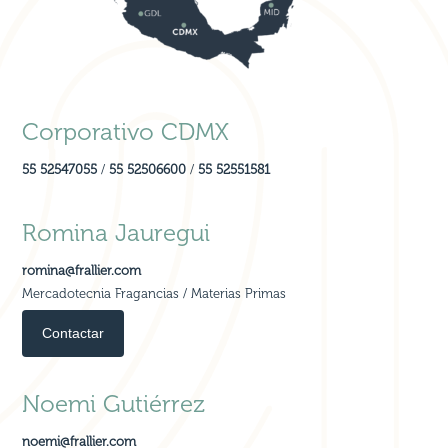
Corporativo CDMX
55 52547055
/
55 52506600
/
55 52551581
Romina Jauregui
romina@frallier.com
Mercadotecnia Fragancias / Materias Primas
Contactar
Noemi Gutiérrez
noemi@frallier.com