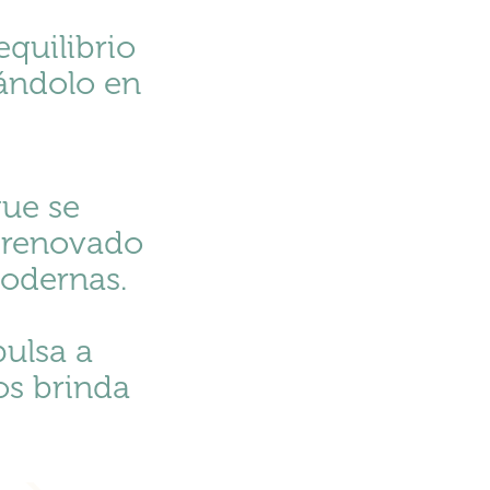
equilibrio
mándolo en
que se
n renovado
odernas.
pulsa a
os brinda